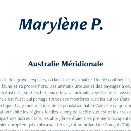
Marylène P.
Australie Méridionale
radis des grands espaces, où la nature est maître. Une île continent 
 faune et sa propre flore. Des animaux uniques et des paysages à cou
n Australie, sont les berceaux de la vie animale, végétale mais aussi 
nale est l’Etat qui partage toutes ses frontières avec les autres États 
ertique. La grande majorité de sa population habite Adélaïde (1 140 00
ation habite les régions fertiles le long de la côte sud-est et les rives
art des autres États, les aborigènes étaient les premiers occupants 
ier européen qui explora ses terres, fut un hollandais : François Thij