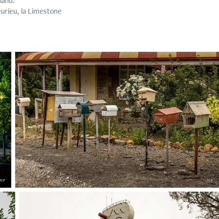
land.
eurieu, la Limestone