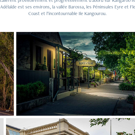
stallèrent provisoirement et progressivement d’abord sur Kangaroo Is
 Adélaïde est ses environs, la vallée Barossa, les Péninsules Eyre et Fl